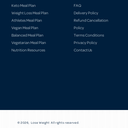
Keto Meal Plan
FAQ
Weight Loss Meal Plan
Delivery Policy
Athletes Meal Plan
Refund Cancellation
Vegan Meal Plan
Policy
Balanced Meal Plan
Terms Conditions
Vegetarian Meal Plan
Privacy Policy
Nutrition Resources
Contact Us
© 2026,
Lose Weight
All rights reserved.