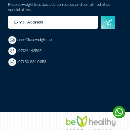
Receive weight loss tips, advice, recipes and be notified of our
special offers.
E-mail Address
team@loseweight.ae
+97124442595
+971 50 634 0653