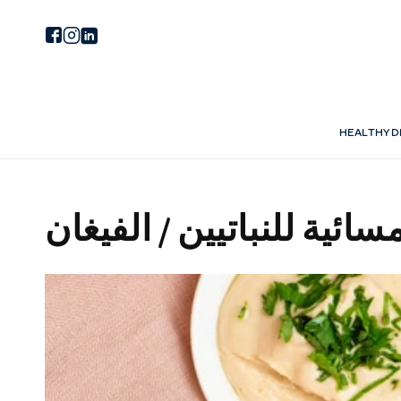
HEALTHY D
ائية للنباتيين / الفيغان