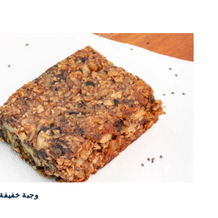
وجبة خفيفة م